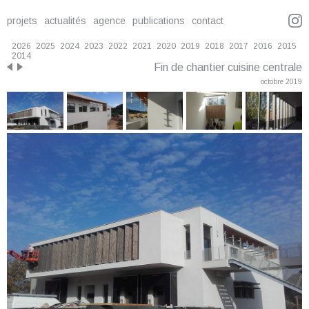
projets
actualités
agence
publications
contact
2026
2025
2024
2023
2022
2021
2020
2019
2018
2017
2016
2015
2014
Fin de chantier cuisine centrale
octobre 2019