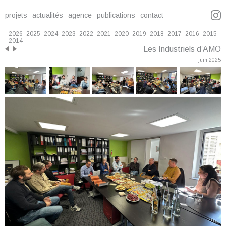
projets
actualités
agence
publications
contact
2026
2025
2024
2023
2022
2021
2020
2019
2018
2017
2016
2015
2014
Les Industriels d’AMO
juin 2025