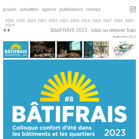
projets
actualités
agence
publications
contact
2026
2025
2024
2023
2022
2021
2020
2019
2018
2017
2016
2015
2014
BâtiFRAIS 2023 : bâtir ou rénover frais
septembre 2023