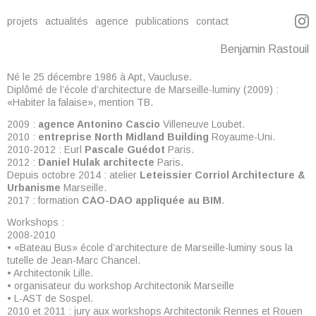
projets
actualités
agence
publications
contact
Benjamin Rastouil
Né le 25 décembre 1986 à Apt, Vaucluse.
Diplômé de l’école d’architecture de Marseille-luminy (2009) :
«Habiter la falaise», mention TB.
2009 :
agence Antonino Cascio
Villeneuve Loubet.
2010 :
entreprise North Midland Building
Royaume-Uni.
2010-2012 : Eurl
Pascale Guédot
Paris.
2012 :
Daniel Hulak architecte
Paris.
Depuis octobre 2014 : atelier
Leteissier Corriol Architecture &
Urbanisme
Marseille.
2017 : formation
CAO-DAO appliquée au BIM
.
Workshops :
2008-2010
• «Bateau Bus» école d’architecture de Marseille-luminy sous la
tutelle de Jean-Marc Chancel.
• Architectonik Lille.
• organisateur du workshop Architectonik Marseille
• L-AST de Sospel.
2010 et 2011 : jury aux workshops Architectonik Rennes et Rouen