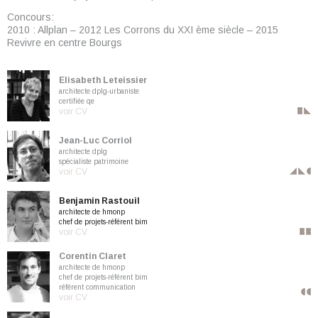
Concours:
2010 : Allplan – 2012 Les Corrons du XXI ème siècle – 2015
Revivre en centre Bourgs
Elisabeth Leteissier
architecte dplg-urbaniste
certifiée qe
voir CV
Jean-Luc Corriol
architecte dplg
spécialiste patrimoine
voir CV
Benjamin Rastouil
architecte de hmonp
chef de projets-référent bim
voir CV
Corentin Claret
architecte de hmonp
chef de projets-référent bim
référent communication
voir CV